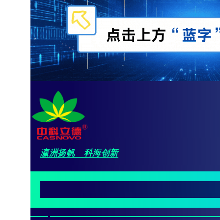
瀛洲扬帆 科海创新
绿色环保无污染/元