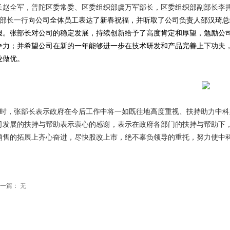
长赵全军，普陀
区委常委、区委组织部虞万军部长，区委组织部副部长李
部长一行
向公司全体员工表达了新春祝福，并
听取了公司负责人邵汉琦总经
报。张部长对公司的稳定发展，持续创新给予了高度肯定和厚望，勉励公
争力；并希望公司在新的一年能够进一步在技术研发和产品完善上下功夫
业做优。
时，张部长表示政府在今后工作中将一如既往地高度重视、扶持助力中科
司发展的扶持与帮助表示衷心的感谢，表示在政府各部门的扶持与帮助下
销售的拓展上齐心奋进，尽快股改上市，绝不辜负领导的重托，努力使中
一篇：
无